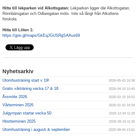
Hitta till lekparken vid Alkottsgatan:
Lekparken ligger där Alkottsgatan,
Rönnbärsgatan och Odlaregatan möts. Inte så långt från Alkottens
förskola.
Hitta till Löten 1:
https://goo.gl/maps/GkEqJGUSRgSAAus69
Nyhetsarkiv
Utomhusträning start v 19!
2026-05-03 10:38
Gratis vårträning vecka 17 & 18
2026-04-10 10:40
Årsmöte 2026
2026-02-15 16:02
Vårterminen 2026
2026-01-02 18:34
Julgympan startar vecka 50
2025-12-04 11:28
Höstterminen 2025
2025-08-19 11:30
Utomhusträning i augusti & september
2025-08-04 13:01