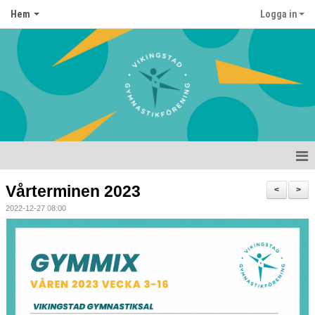
Hem
Logga in
Hem
Vårterminen 2023
<
>
2022-12-27 08:00
Barngymnastik
Gymmix
Anmälan & avgifter
Kontakt