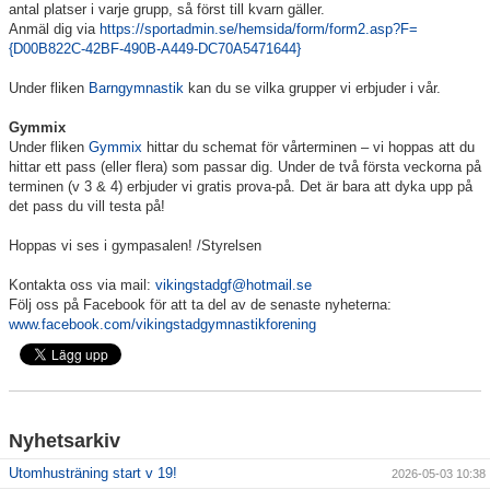
antal platser i varje grupp, så först till kvarn gäller.
Anmäl dig via
https://sportadmin.se/hemsida/form/form2.asp?F=
{D00B822C-42BF-490B-A449-DC70A5471644}
Under fliken
Barngymnastik
kan du se vilka grupper vi erbjuder i vår.
Gymmix
Under fliken
Gymmix
hittar du schemat för vårterminen – vi hoppas att du
hittar ett pass (eller flera) som passar dig. Under de två första veckorna på
terminen (v 3 & 4) erbjuder vi gratis prova-på. Det är bara att dyka upp på
det pass du vill testa på!
Hoppas vi ses i gympasalen! /Styrelsen
Kontakta oss via mail:
vikingstadgf@hotmail.se
Följ oss på Facebook för att ta del av de senaste nyheterna:
www.facebook.com/vikingstadgymnastikforening
Nyhetsarkiv
Utomhusträning start v 19!
2026-05-03 10:38