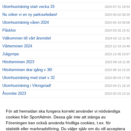
Utomhusträning start vecka 33
2024-07-31 18:54
Nu söker vi en ny parkourledare!
2024-05-02 08:29
Utomhusträning våren 2024
2024-04-15 09:08
Påsklov
2024-03-26 15:42
Välkommen till vårt årsmöte!
2024-02-12 11:40
Vårterminen 2024
2023-12-19 10:48
Julgympa
2023-12-06 10:57
Höstterminen 2023
2023-08-18 11:05
Höstterminen drar igång v 36!
2023-08-10 15:20
Utomhusträning med start v 32
2023-08-03 17:06
Utomhusträning i Vikingstad!
2023-04-21 16:19
Årsmöte 2023
2023-02-03 13:10
Vårterminen 2023
2022-12-27 08:00
Julgympa 2022/2023
2022-12-16 16:16
För att hemsidan ska fungera korrekt använder vi nödvändiga
cookies från SportAdmin. Dessa går inte att stänga av.
Höstterminen 2022 - start v 37
2022-09-01 08:37
Föreningen kan också använda frivilliga cookies, t.ex. för
Utegympa sommar/höst 2022
2022-08-08 13:17
statistik eller marknadsföring. Du väljer själv om du vill acceptera